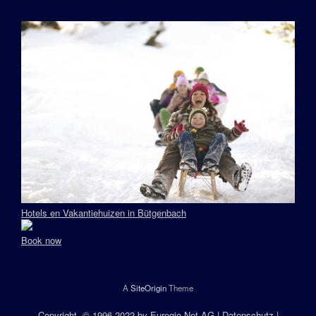
Hotels en Vakantiehuizen in Bütgenbach
Book now
A
SiteOrigin
Theme
Copyright
, © 1996-2022 by
Euregio.Net AG
|
Datenschutz
|