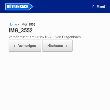
Zum
Menü
Inhalt
springen
Home
»
IMG_3552
IMG_3552
Veröffentlicht am
2019-10-28
von
Bütgenbach
← Vorheriges
Nächstes →