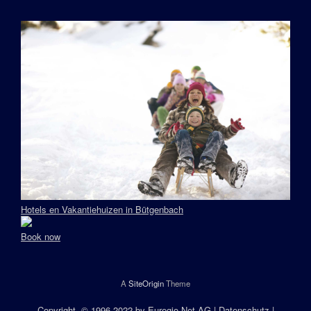
Hotels en Vakantiehuizen in Bütgenbach
Book now
A
SiteOrigin
Theme
Copyright
, © 1996-2022 by
Euregio.Net AG
|
Datenschutz
|