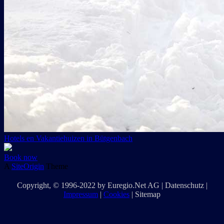
Hotels en Vakantiehuizen in Bütgenbach
Book now
A
SiteOrigin
Theme
Copyright
, © 1996-2022 by
Euregio.Net AG
|
Datenschutz
|
Impressum
|
Cookies
|
Sitemap