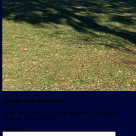
Schreibe einen Kommentar
Deine E-Mail-Adresse wird nicht veröffentlicht.
Erforderliche
Felder sind mit
*
markiert
Kommentar
*