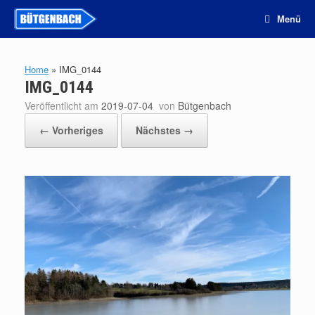
Zum
Menü
Inhalt
springen
Home
»
IMG_0144
IMG_0144
Veröffentlicht am
2019-07-04
von
Bütgenbach
← Vorheriges
Nächstes →