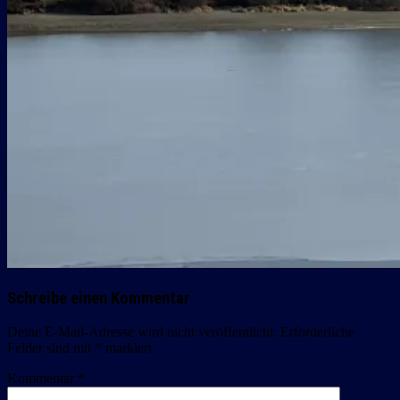
Schreibe einen Kommentar
Deine E-Mail-Adresse wird nicht veröffentlicht.
Erforderliche
Felder sind mit
*
markiert
Kommentar
*