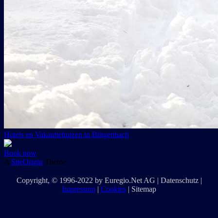
Hotels en Vakantiehuizen in Bütgenbach
Book now
A
SiteOrigin
Theme
Copyright
, © 1996-2022 by
Euregio.Net AG
|
Datenschutz
|
Impressum
|
Cookies
|
Sitemap