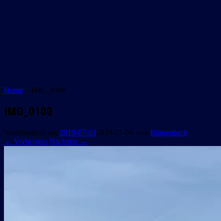
Home
»
IMG_0100
IMG_0100
Veröffentlicht am
2019-07-04
2019-07-04
von
Bütgenbach
← Vorheriges
Nächstes →