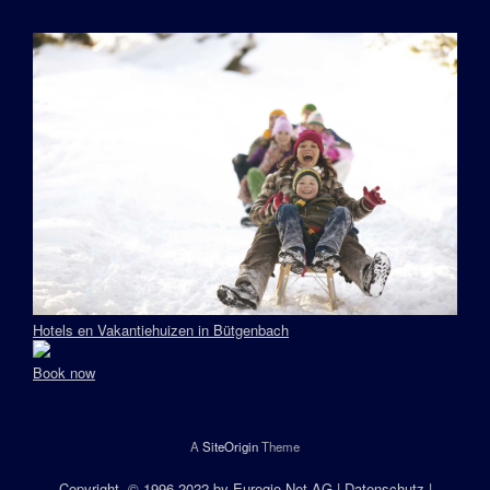
Hotels en Vakantiehuizen in Bütgenbach
Book now
A
SiteOrigin
Theme
Copyright
, © 1996-2022 by
Euregio.Net AG
|
Datenschutz
|