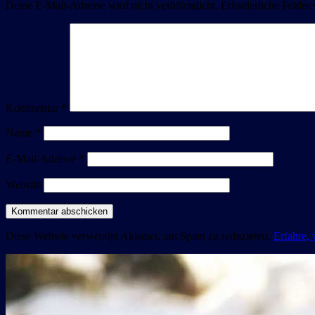
Deine E-Mail-Adresse wird nicht veröffentlicht.
Erforderliche Felder 
Kommentar
*
Name
*
E-Mail-Adresse
*
Website
Diese Website verwendet Akismet, um Spam zu reduzieren.
Erfahre,