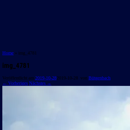
Home
»
img_4781
img_4781
Veröffentlicht am
2019-10-28
2019-10-28
von
Bütgenbach
← Vorheriges
Nächstes →