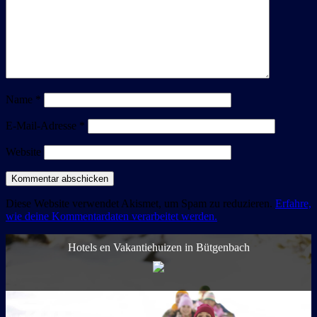
Name
*
E-Mail-Adresse
*
Website
Diese Website verwendet Akismet, um Spam zu reduzieren.
Erfahre,
wie deine Kommentardaten verarbeitet werden.
Hotels en Vakantiehuizen in Bütgenbach