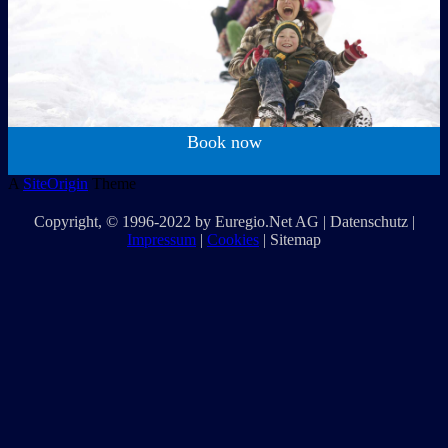
Book now
A
SiteOrigin
Theme
Copyright
, © 1996-2022 by
Euregio.Net AG
|
Datenschutz
|
Impressum
|
Cookies
|
Sitemap