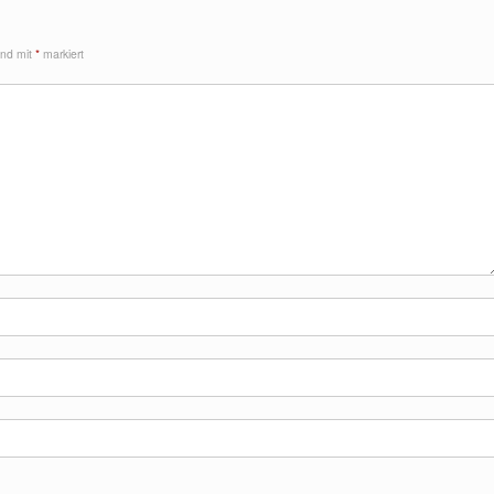
sind mit
*
markiert