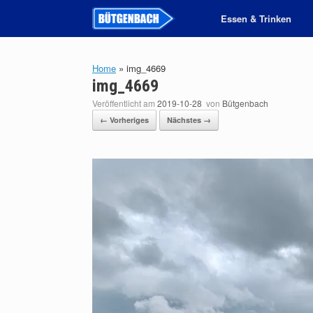
Zum
Essen & Trinken
Inhalt
springen
Home
»
img_4669
img_4669
Veröffentlicht am
2019-10-28
von
Bütgenbach
← Vorheriges
Nächstes →