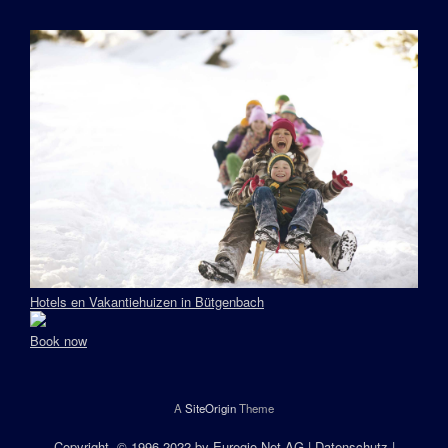
Hotels en Vakantiehuizen in Bütgenbach
Book now
A
SiteOrigin
Theme
Copyright
, © 1996-2022 by
Euregio.Net AG
|
Datenschutz
|