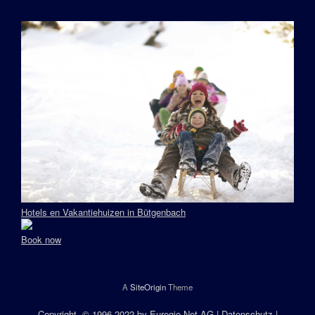
Hotels en Vakantiehuizen in Bütgenbach
Book now
A
SiteOrigin
Theme
Copyright
, © 1996-2022 by
Euregio.Net AG
|
Datenschutz
|