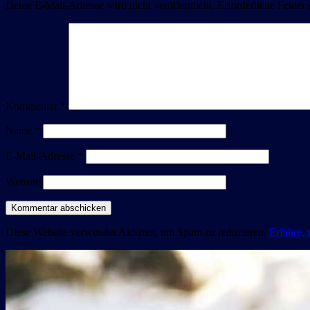
Deine E-Mail-Adresse wird nicht veröffentlicht.
Erforderliche Felder 
Kommentar
*
Name
*
E-Mail-Adresse
*
Website
Diese Website verwendet Akismet, um Spam zu reduzieren.
Erfahre,