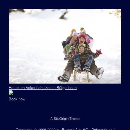
Hotels en Vakantiehuizen in Bütgenbach
Book now
A
SiteOrigin
Theme
Copyright
, © 1996-2022 by
Euregio.Net AG
|
Datenschutz
|