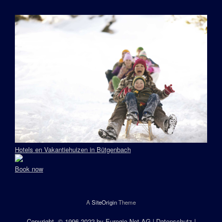
Hotels en Vakantiehuizen in Bütgenbach
Book now
A
SiteOrigin
Theme
Copyright
, © 1996-2022 by
Euregio.Net AG
|
Datenschutz
|