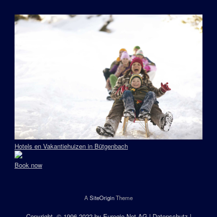
Hotels en Vakantiehuizen in Bütgenbach
Book now
A
SiteOrigin
Theme
Copyright
, © 1996-2022 by
Euregio.Net AG
|
Datenschutz
|