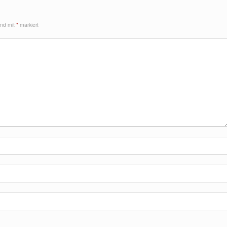
sind mit
*
markiert