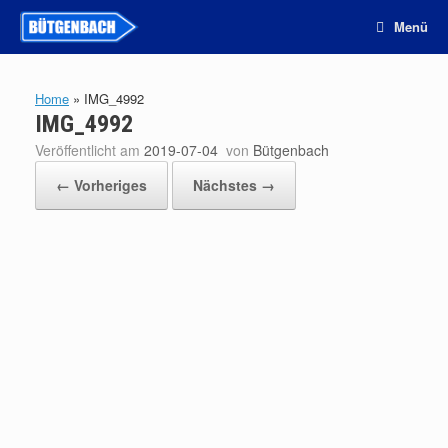
Zum
Menü
Inhalt
springen
Home
»
IMG_4992
IMG_4992
Veröffentlicht am
2019-07-04
von
Bütgenbach
← Vorheriges
Nächstes →