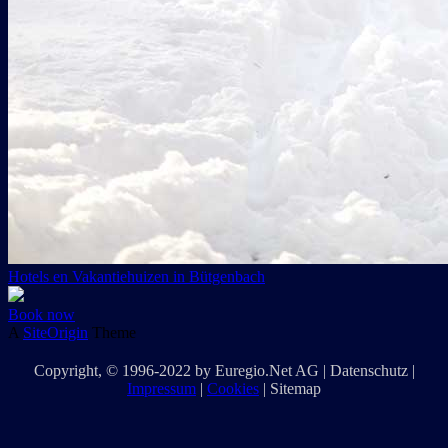
Hotels en Vakantiehuizen in Bütgenbach
Book now
A
SiteOrigin
Theme
Copyright
, © 1996-2022 by
Euregio.Net AG
|
Datenschutz
|
Impressum
|
Cookies
|
Sitemap