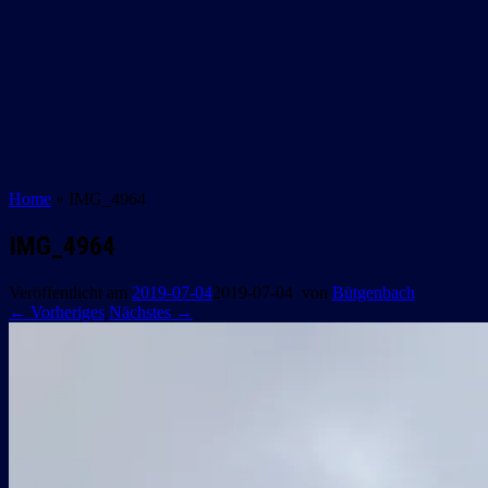
Home
»
IMG_4964
IMG_4964
Veröffentlicht am
2019-07-04
2019-07-04
von
Bütgenbach
← Vorheriges
Nächstes →