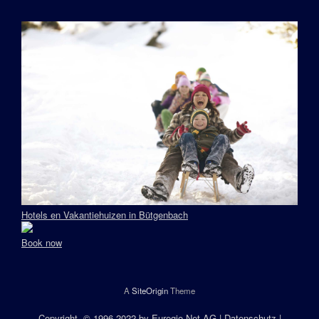
Hotels en Vakantiehuizen in Bütgenbach
Book now
A
SiteOrigin
Theme
Copyright
, © 1996-2022 by
Euregio.Net AG
|
Datenschutz
|