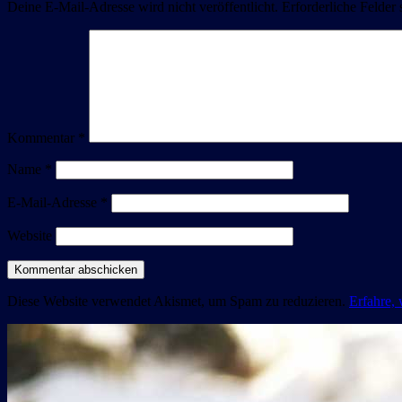
Deine E-Mail-Adresse wird nicht veröffentlicht.
Erforderliche Felder 
Kommentar
*
Name
*
E-Mail-Adresse
*
Website
Diese Website verwendet Akismet, um Spam zu reduzieren.
Erfahre,