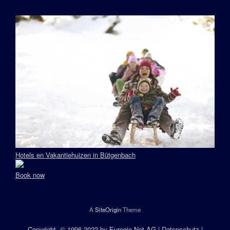
Hotels en Vakantiehuizen in Bütgenbach
Book now
A
SiteOrigin
Theme
Copyright
, © 1996-2022 by
Euregio.Net AG
|
Datenschutz
|