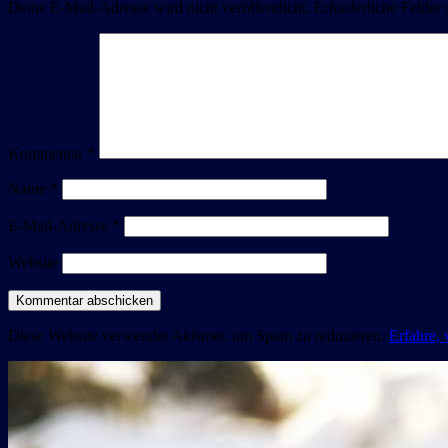
Deine E-Mail-Adresse wird nicht veröffentlicht.
Erforderliche Felder 
Kommentar
*
Name
*
E-Mail-Adresse
*
Website
Diese Website verwendet Akismet, um Spam zu reduzieren.
Erfahre,