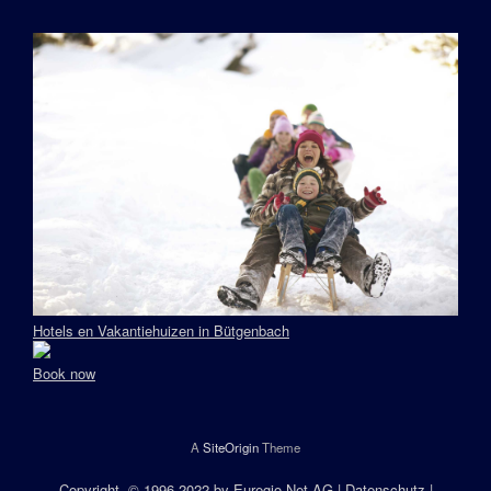
Hotels en Vakantiehuizen in Bütgenbach
Book now
A
SiteOrigin
Theme
Copyright
, © 1996-2022 by
Euregio.Net AG
|
Datenschutz
|