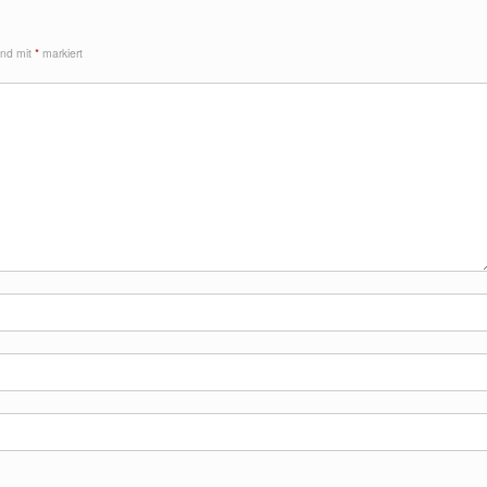
sind mit
*
markiert