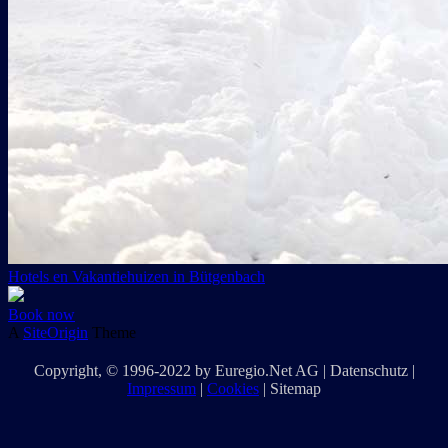
Hotels en Vakantiehuizen in Bütgenbach
Book now
A
SiteOrigin
Theme
Copyright
, © 1996-2022 by
Euregio.Net AG
|
Datenschutz
|
Impressum
|
Cookies
|
Sitemap