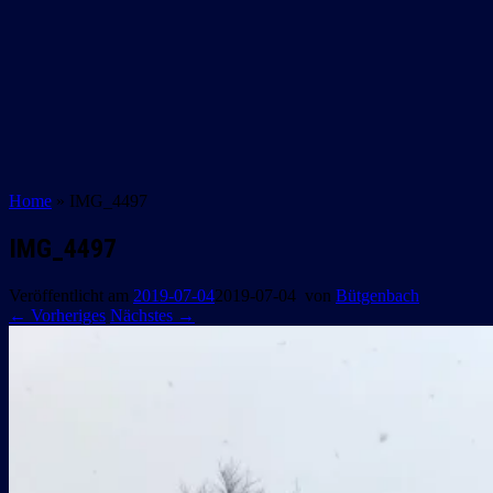
Home
»
IMG_4497
IMG_4497
Veröffentlicht am
2019-07-04
2019-07-04
von
Bütgenbach
← Vorheriges
Nächstes →