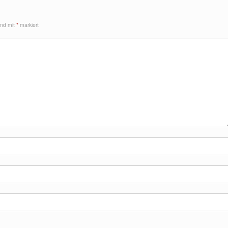
sind mit
*
markiert