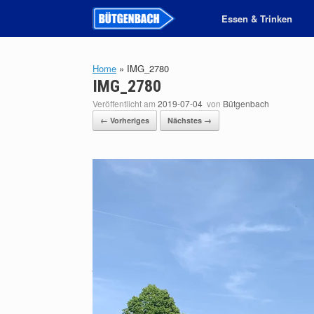
Zum
Essen & Trinken
Inhalt
springen
Home
»
IMG_2780
IMG_2780
Veröffentlicht am
2019-07-04
von
Bütgenbach
← Vorheriges
Nächstes →