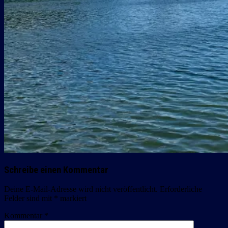
Schreibe einen Kommentar
Deine E-Mail-Adresse wird nicht veröffentlicht.
Erforderliche
Felder sind mit
*
markiert
Kommentar
*