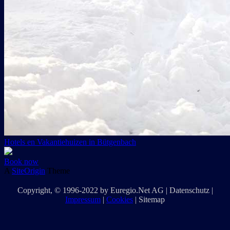
Hotels en Vakantiehuizen in Bütgenbach
Book now
A
SiteOrigin
Theme
Copyright
, © 1996-2022 by
Euregio.Net AG
|
Datenschutz
|
Impressum
|
Cookies
|
Sitemap