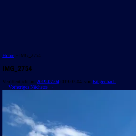
Home
»
IMG_2754
IMG_2754
Veröffentlicht am
2019-07-04
2019-07-04
von
Bütgenbach
← Vorheriges
Nächstes →