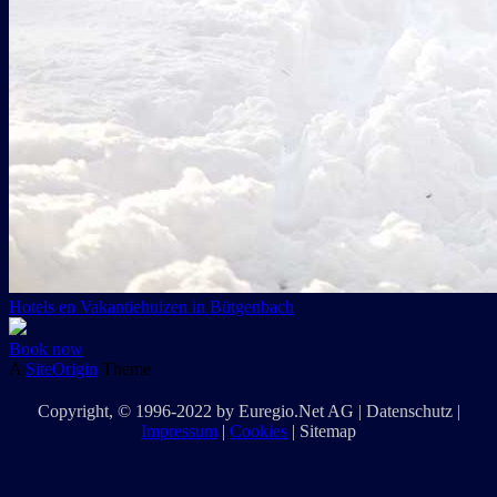
Hotels en Vakantiehuizen in Bütgenbach
Book now
A
SiteOrigin
Theme
Copyright
, © 1996-2022 by
Euregio.Net AG
|
Datenschutz
|
Impressum
|
Cookies
|
Sitemap