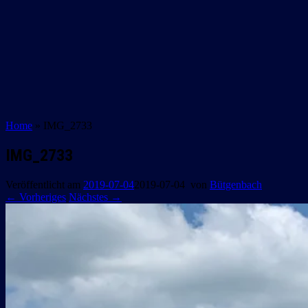
Home
»
IMG_2733
IMG_2733
Veröffentlicht am
2019-07-04
2019-07-04
von
Bütgenbach
← Vorheriges
Nächstes →