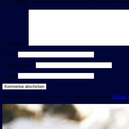
Deine E-Mail-Adresse wird nicht veröffentlicht.
Erforderliche Felder 
Kommentar
*
Name
*
E-Mail-Adresse
*
Website
Diese Website verwendet Akismet, um Spam zu reduzieren.
Erfahre,