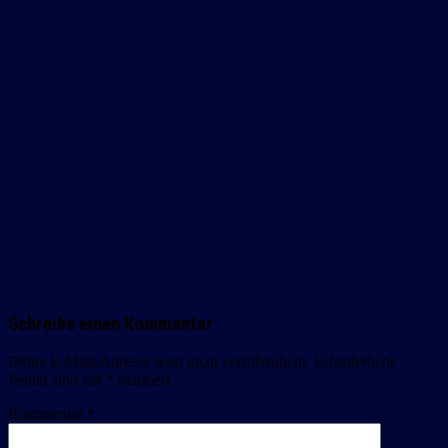
Schreibe einen Kommentar
Deine E-Mail-Adresse wird nicht veröffentlicht.
Erforderliche
Felder sind mit
*
markiert
Kommentar
*