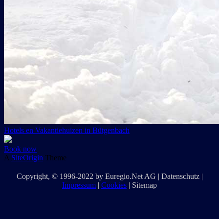
Hotels en Vakantiehuizen in Bütgenbach
Book now
A
SiteOrigin
Theme
Copyright
, © 1996-2022 by
Euregio.Net AG
|
Datenschutz
|
Impressum
|
Cookies
|
Sitemap