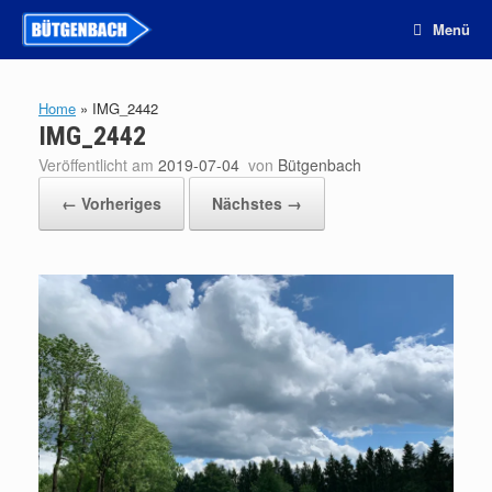
Zum
Menü
Inhalt
springen
Home
»
IMG_2442
IMG_2442
Veröffentlicht am
2019-07-04
von
Bütgenbach
← Vorheriges
Nächstes →