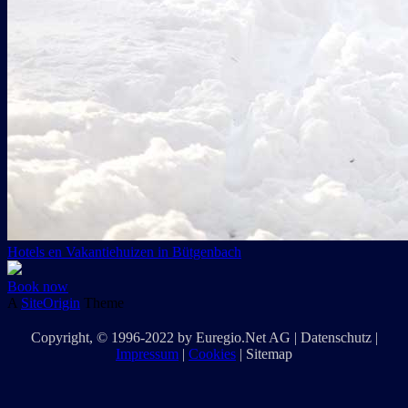
Hotels en Vakantiehuizen in Bütgenbach
Book now
A
SiteOrigin
Theme
Copyright
, © 1996-2022 by
Euregio.Net AG
|
Datenschutz
|
Impressum
|
Cookies
|
Sitemap