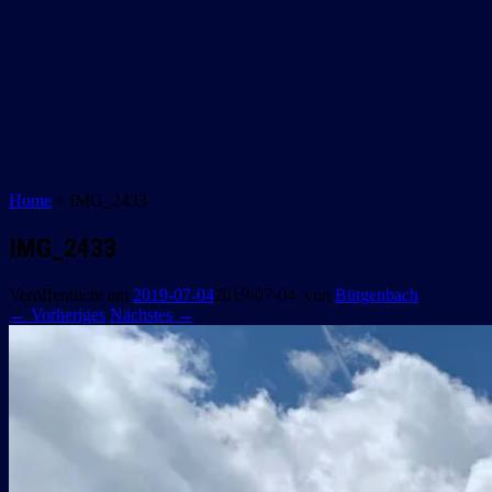
Home
»
IMG_2433
IMG_2433
Veröffentlicht am
2019-07-04
2019-07-04
von
Bütgenbach
← Vorheriges
Nächstes →