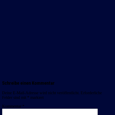
Schreibe einen Kommentar
Deine E-Mail-Adresse wird nicht veröffentlicht.
Erforderliche
Felder sind mit
*
markiert
Kommentar
*