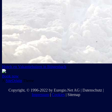
Hotels en Vakantiehuizen in Bütgenbach
Book now
A
SiteOrigin
Theme
Copyright
, © 1996-2022 by
Euregio.Net AG
|
Datenschutz
|
Impressum
|
Cookies
|
Sitemap