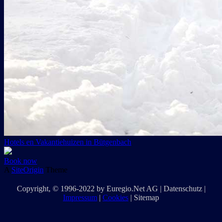
Hotels en Vakantiehuizen in Bütgenbach
Book now
A
SiteOrigin
Theme
Copyright
, © 1996-2022 by
Euregio.Net AG
|
Datenschutz
|
Impressum
|
Cookies
|
Sitemap