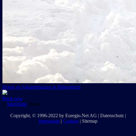
Hotels en Vakantiehuizen in Bütgenbach
Book now
A
SiteOrigin
Theme
Copyright
, © 1996-2022 by
Euregio.Net AG
|
Datenschutz
|
Impressum
|
Cookies
|
Sitemap