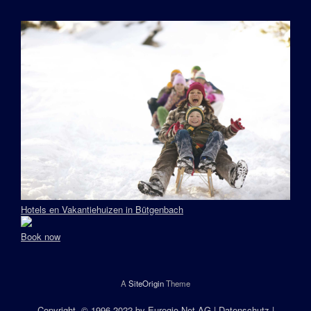
Hotels en Vakantiehuizen in Bütgenbach
Book now
A
SiteOrigin
Theme
Copyright
, © 1996-2022 by
Euregio.Net AG
|
Datenschutz
|