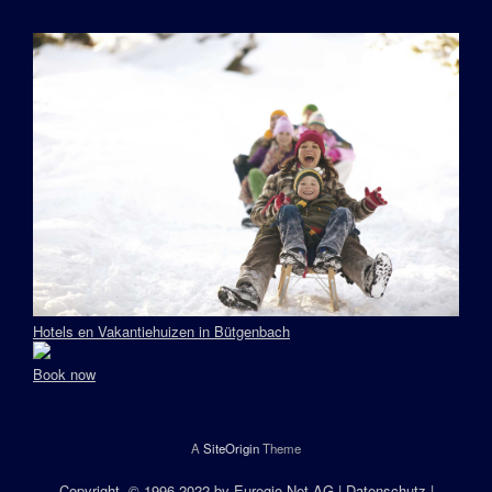
Hotels en Vakantiehuizen in Bütgenbach
Book now
A
SiteOrigin
Theme
Copyright
, © 1996-2022 by
Euregio.Net AG
|
Datenschutz
|