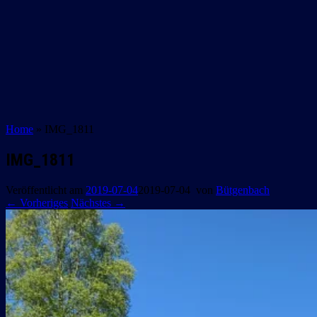
Home
»
IMG_1811
IMG_1811
Veröffentlicht am
2019-07-04
2019-07-04
von
Bütgenbach
← Vorheriges
Nächstes →