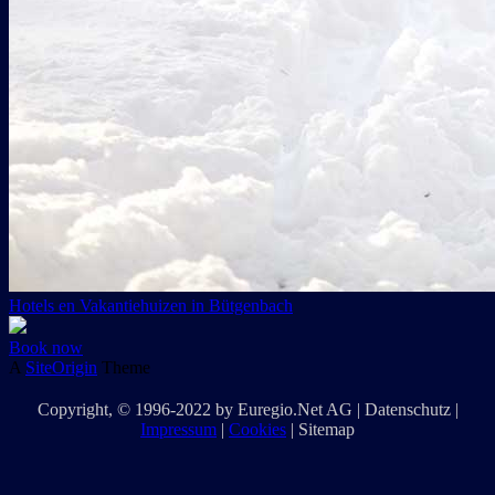
Hotels en Vakantiehuizen in Bütgenbach
Book now
A
SiteOrigin
Theme
Copyright
, © 1996-2022 by
Euregio.Net AG
|
Datenschutz
|
Impressum
|
Cookies
|
Sitemap