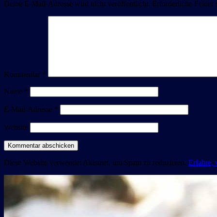
Deine E-Mail-Adresse wird nicht veröffentlicht.
Erforderliche Felder 
Kommentar
*
Name
*
E-Mail-Adresse
*
Website
Diese Website verwendet Akismet, um Spam zu reduzieren.
Erfahre,