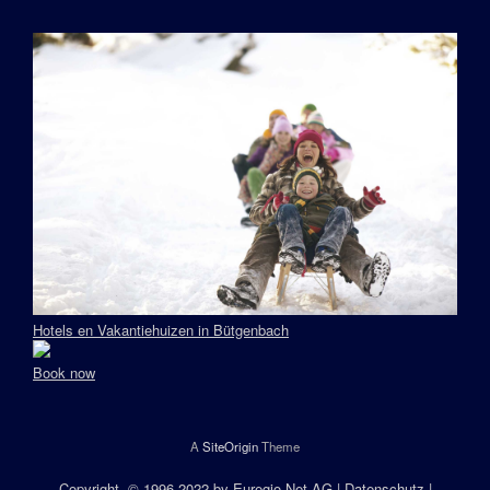
Hotels en Vakantiehuizen in Bütgenbach
Book now
A
SiteOrigin
Theme
Copyright
, © 1996-2022 by
Euregio.Net AG
|
Datenschutz
|