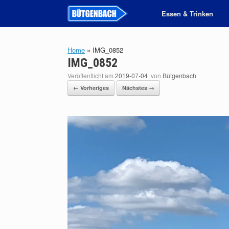
Zum
Essen & Trinken
Inhalt
springen
Home
»
IMG_0852
IMG_0852
Veröffentlicht am
2019-07-04
von
Bütgenbach
← Vorheriges
Nächstes →