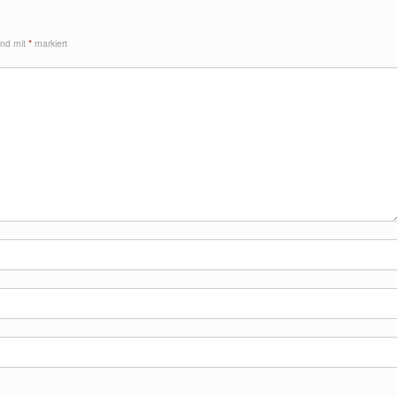
sind mit
*
markiert