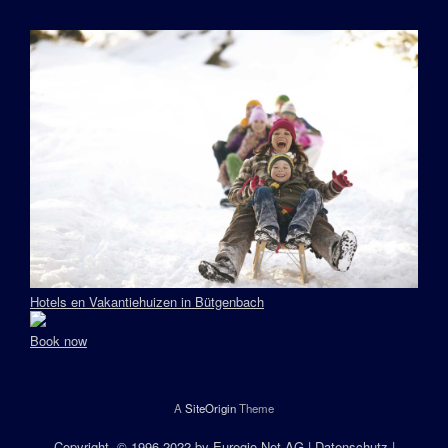
Hotels en Vakantiehuizen in Bütgenbach
Book now
A
SiteOrigin
Theme
Copyright
, © 1996-2022 by
Euregio.Net AG
|
Datenschutz
|