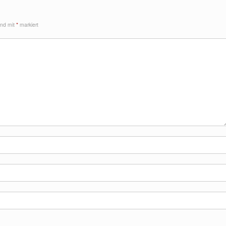
sind mit
*
markiert