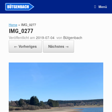
Zum
Menü
Inhalt
springen
Home
»
IMG_0277
IMG_0277
Veröffentlicht am
2019-07-04
von
Bütgenbach
← Vorheriges
Nächstes →