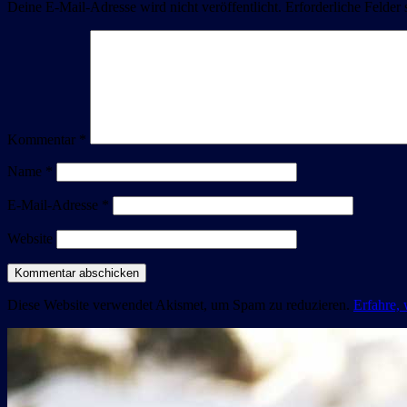
Deine E-Mail-Adresse wird nicht veröffentlicht.
Erforderliche Felder 
Kommentar
*
Name
*
E-Mail-Adresse
*
Website
Diese Website verwendet Akismet, um Spam zu reduzieren.
Erfahre,