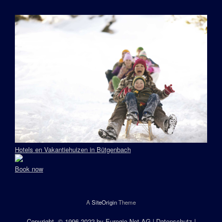
Hotels en Vakantiehuizen in Bütgenbach
Book now
A
SiteOrigin
Theme
Copyright
, © 1996-2022 by
Euregio.Net AG
|
Datenschutz
|