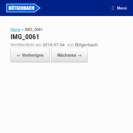
Zum
Menü
Inhalt
springen
Home
»
IMG_0061
IMG_0061
Veröffentlicht am
2019-07-04
von
Bütgenbach
← Vorheriges
Nächstes →