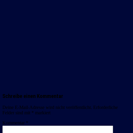
Schreibe einen Kommentar
Deine E-Mail-Adresse wird nicht veröffentlicht.
Erforderliche
Felder sind mit
*
markiert
Kommentar
*